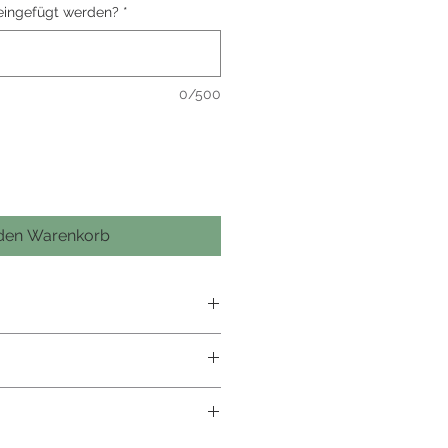
eingefügt werden?
*
0/500
 den Warenkorb
en
 Acryl und mit Vinylfolie