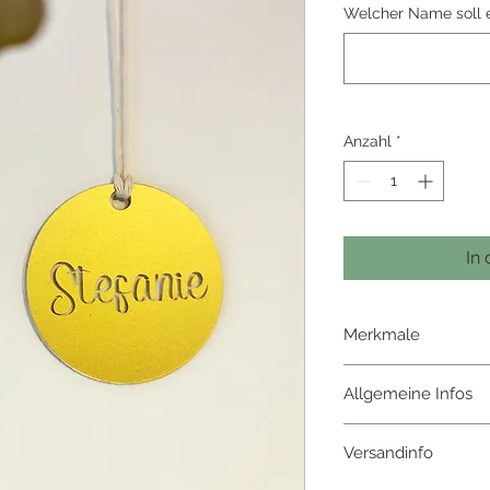
Welcher Name soll 
Anzahl
*
In
Merkmale
edle Einzelstücke
Allgemeine Infos
eleganter
Look
7 verschiedene
Farb
Namens-Anhänger aus
Regional
Versandinfo
beklebt.
DM 6cm