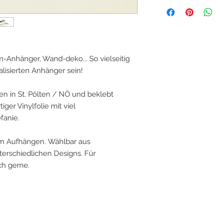
Ich verwende Verpa
inkl. Loch zum Aufh
mehrmals und nehm
größeren Aufwand d
Kauf. Deshalb wunde
mit dem Logo einer 
Familie, Freunde und
Anhänger, Wand-deko... So vielseitig
mich, für dich und f
isierten Anhänger sein!
Alle Preise verstehe
Bearbeitungszeit un
en in St. Pölten / NÖ und beklebt
ger Vinylfolie mit viel
fanie.
m Aufhängen. Wählbar aus
erschiedlichen Designs. Für
h gerne.