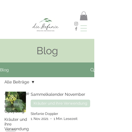
Blog
Blog
Alle Beiträge
Alle Beiträge
Sammelkalender November
Einmal ist
Kräuter und ihre Verwendung
keinmal -
Upcycling
Stefanie Doppler
1. Nov. 2021
1 Min. Lesezeit
Kräuter und
ihre
Verwendung