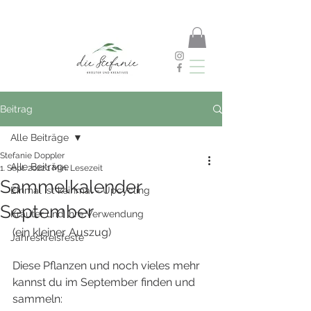
Beitrag
Alle Beiträge
Stefanie Doppler
Alle Beiträge
1. Sept. 2022
1 Min. Lesezeit
Sammelkalender
Einmal ist keinmal - Upcycling
September
Kräuter und ihre Verwendung
(ein kleiner Auszug)
Jahreskreisfeste
Diese Pflanzen und noch vieles mehr 
kannst du im September finden und 
sammeln: