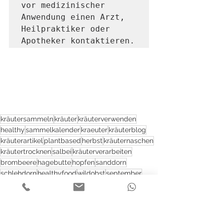
vor medizinischer 
Anwendung einen Arzt, 
Heilpraktiker oder 
Apotheker kontaktieren. 
kräutersammeln
kräuter
kräuterverwenden
healthy
sammelkalender
kraeuter
kräuterblog
kräuterartikel
plantbased
herbst
kräuternaschen
kräutertrocknen
salbei
kräuterverarbeiten
brombeere
hagebutte
hopfen
sanddorn
schlehdorn
healthyfood
wildobst
september
holunderbeeren
meisterwurz
odermenning
schlehe
herbstkräuter
pflanzensammeln
Kräuter und ihre Verwendung