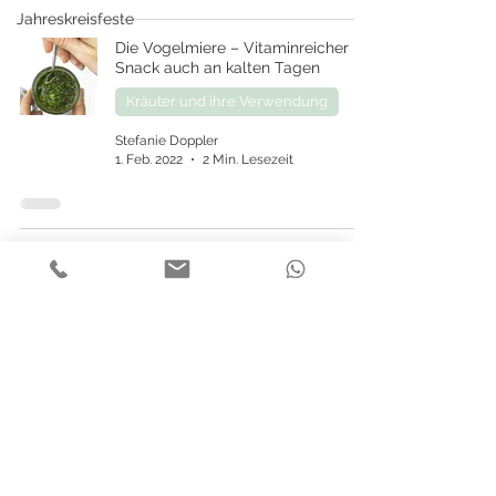
Jahreskreisfeste
Die Vogelmiere – Vitaminreicher
Snack auch an kalten Tagen
Kräuter und ihre Verwendung
Stefanie Doppler
1. Feb. 2022
2 Min. Lesezeit
Sammelkalender Februar
Kräuter und ihre Verwendung
Stefanie Doppler
1. Feb. 2022
1 Min. Lesezeit
Impressum
Datenschutz
AGB
Zahlung & Versand
Widerrufsbelehrung